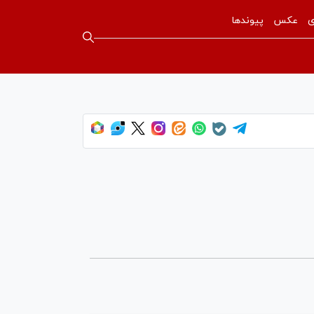
ی
عکس
پیوندها