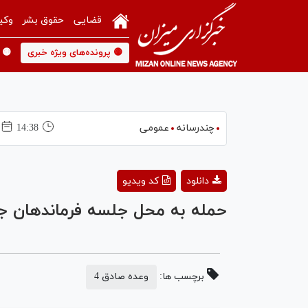
قضایی
حقوق بشر
وکی
🟡 پرونده‌های ویژه خبری
🟡 
چندرسانه
عمومی
14:38
دانلود
کد ویدیو
حمله به محل جلسه فرماندهان 
برچسب ها:
وعده صادق 4