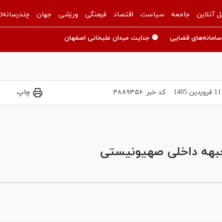
ل آنلاین
جامعه
سیاست
اقتصاد
فرهنگی
ورزشی
جهان
چندرسانه‌ا
سامانه‌های قضایی
🟡 جنایت میدان علیخانی اصفهان
11 فروردين 1405
کد خبر:
۴۸۸۹۳۵۶
چاپ
Play
Video
جبهه داخلی صهیونیستی