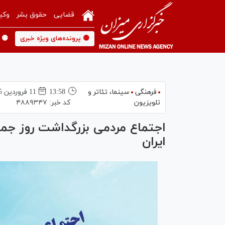
قضایی
حقوق بشر
وکی
🟡 پرونده‌های ویژه خبری
🟡 
فرهنگی
سینما،‌ تئاتر و
13:58
11 فروردين 1405
تلویزیون
کد خبر:
۴۸۸۹۳۴۷
اجتماع مردمی بزرگداشت روز جم
ایران