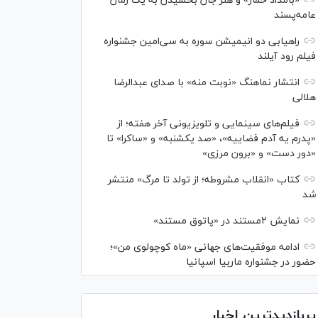
«بامداد خمار» و هنر جان بخشیدن به یک رمان
عامه‌پسند
راهیابی دو انیمیشن سوره به سی‌امین جشنواره
فیلم رود آیلند
انتشار نماهنگ «نوبت منه» با صدای عبدالرضا
هلالی
فیلم‌های سینمایی و تلویزیونی آخر هفته؛ از
«پدرم یه آدم فضاییه»، «صد یکشنبه» و «ساکرا» تا
«دور دست» و «برون مرزی»
کتاب «انقلاب مشروطه؛ از تولد تا مرگ» منتشر
شد
نمایش ۲مستند در «پاتوق مستند»
ادامه موفقیت‌های جهانی «ماه کوچولوی من»؛
حضور در جشنواره ماربیا اسپانیا
پربازدیدترین اخبار