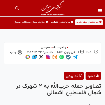
🟡 پرونده‌های ویژه خبری
🟡 سامانه‌های قضایی
🟡 جنایت میدان علیخانی اصفهان
چندرسانه
عمومی
13:31
11 فروردين 1405
کد خبر:
۴۸۸۹۳۳۳
چاپ
Play
دانلود
کد ویدیو
Video
تصاویر حمله حزب‌الله به ۲ شهرک در
شمال فلسطین اشغالی