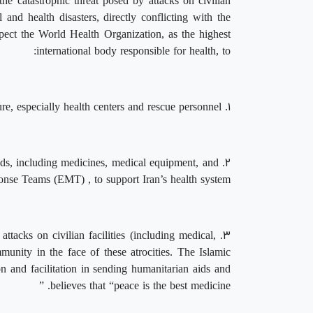
the catastrophic threat posed by attacks on civilian
 and health disasters, directly conflicting with the
ect the World Health Organization, as the highest
international body responsible for health, to:
۱. Unequivocally condemn any attack on civilian infrastructure, especially health centers and rescue personnel.
ids, including medicines, medical equipment, and
nse Teams (EMT) , to support Iran’s health system.
ttacks on civilian facilities (including medical,
mmunity in the face of these atrocities. The Islamic
on and facilitation in sending humanitarian aids and
believes that “peace is the best medicine. ”