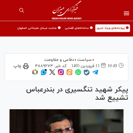
🟡 پرونده‌های ویژه خبری
🟡 سامانه‌های قضایی
🟡 جنایت میدان علیخانی اصفهان
سیاست
دفاعی و مقاومت
10:49
11 فروردين 1405
کد خبر:
۴۸۸۹۲۷۴
چاپ
پیکر شهید تنگسیری در بندرعباس
تشییع شد