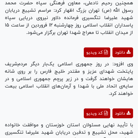
Video
همچنین رحیم نادعلی، معاون فرهنگی سپاه حضرت محمد
رسول الله (ص) تهران بزرگ اظهار کرد: مراسم تشییع دریابان
شهید علیرضا تنگسیری فرمانده دلاور نیروی دریایی سپاه
پاسداران انقلاب اسلامی روز چهارشنبه ۱۲ فروردین از ساعت ۱۵
از میدان انقلاب تا معراج شهدا تهران برگزار می‌شود.
Play
دانلود
کد ویدیو
Video
وی افزود: در روز جمهوری اسلامی یک‌بار دیگر مردم‌شریف
پایتخت شهدای عزیز و مقتدر خلیج فارس را بر روی شانه
هایشان خواهند گرفت و در زیر پرچم جمهوری اسلامی و در
سایه‌ی اتحاد ملی با شهدا و آرمان‌های انقلاب اسلامی بیعت
خواهند کرد.
Play
دانلود
کد ویدیو
Video
با تأیید نهایی مسئولان استان خوزستان و موافقت خانواده
شهید، محل تشییع و تدفین دریابان شهید علیرضا تنگسیری