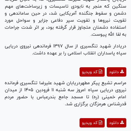
سنگین که منجر به نابودی تاسیسات و زیرساخت‌های مهم
دشمن و سقوط جنگنده آمریکایی شد، در حین ساماندهی و
تقویت نیرو‌ها و تقویت سپر دفاعی جزایر و سواحل مورد
استفاده دشمنان متجاوز قرار گرفته بود، بر اثر شدت جراحات
به لقا الله پیوست.
دریادار شهید تنگسیری از سال ۱۳۹۷ فرماندهی نیروی دریایی
سپاه پاسداران انقلاب اسلامی را بر عهده داشت.
Play
دانلود
کد ویدیو
Video
مراسم تشیع پیکر مطهردریابان شهید علیرضا تنگسیری فرمانده
نیروی دریایی سپاه امروز سه شنبه ۱۱ فرودین ۱۴۰۵ از میدان
امام خمینی (ره) تا مسجد جامع بندرعباس با حضور مردم
قدرشناس هرمزگان برگزاری شد.
Play
دانلود
کد ویدیو