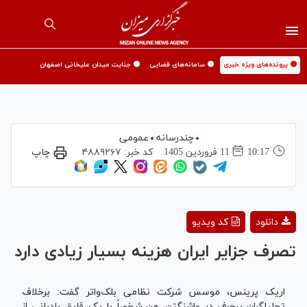
🟡 پرونده‌های ویژه خبری
🟡 سامانه‌های قضایی
🟡 جنایت میدان علیخانی اصفهان
چندرسانه
عمومی
10:17
11 فروردين 1405
کد خبر:
۴۸۸۹۲۶۷
چاپ
Play
دانلود
کد ویدیو
Video
تصرف جزایر ایران هزینه بسیار زیادی دارد
اریک پرینس، موسس شرکت نظامی بلک‌واتر گفت: برخلاف
تحلیلگران پرحرف در واشنگتن، من شخصاً با یک قایق بادبانی از