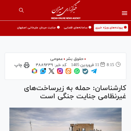
🟡 پرونده‌های ویژه خبری
🟡 سامانه‌های قضایی
🟡 جنایت میدان علیخانی اصفهان
حقوق بشر
عمومی
8:15
11 فروردين 1405
کد خبر:
۴۸۸۹۲۳۹
چاپ
کارشناسان: حمله به زیرساخت‌های
غیرنظامی جنایت جنگی است