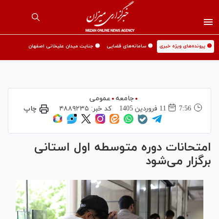
🟡 پرونده‌های ویژه خبری
🟡 سامانه‌های قضایی
🟡 جنایت میدان علیخانی اصفهان
جامعه
عمومی
7:56
11 فروردين 1405
کد خبر:
۴۸۸۹۲۳۵
چاپ
امتحانات دوره متوسطه اول استانی
برگزار می‌شود