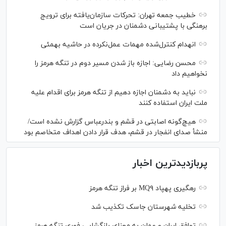
خطیب جمعه تهران: تحرکات سازمان‌یافته برای ترویج
برهنگی با پشتیبانی دشمنان در جریان است
انهدام کنترل‌شده مهمات عمل‌نکرده در حاشیه بهمئی
محسن رضایی: اجازه باز شدن مسیر دوم در تنگه هرمز را
نخواهیم داد
نباید به دشمنان اجازه دهیم از تنگه هرمز برای اقدام علیه
ملت ایران استفاده کنند
هیچ‌گونه اصابتی در قشم و بندرعباس گزارش نشده است/
منشأ صدای انفجار در قشم، هدف قرار دادن اهداف متخاصم بود
پربازدیدترین اخبار
رهگیری پهپاد MQ۹ بر فراز تنگه هرمز
تخلیه شهرستان جاسک تکذیب شد
توافق ایران و عمان به معنای بازگشایی فوری تنگه هرمز