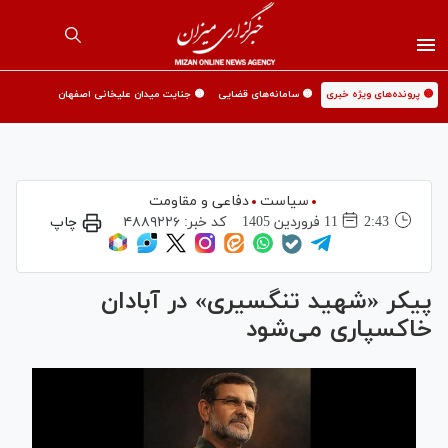
🟡 پرونده‌های ویژه خبری
🟡 سامانه‌های قضایی
🟡 جنایت میدان علیخانی اصفهان
سیاست
دفاعی و مقاومت
2:43
11 فروردين 1405
کد خبر:
۴۸۸۹۲۲۶
چاپ
پیکر «شهید تنگسیری» در آبادان
خاکسپاری می‌شود