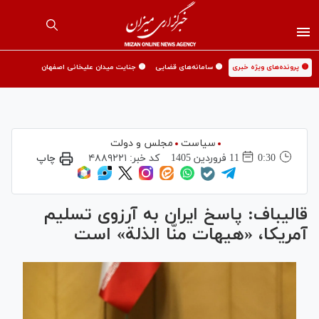
🟡 پرونده‌های ویژه خبری
🟡 سامانه‌های قضایی
🟡 جنایت میدان علیخانی اصفهان
سیاست
مجلس و دولت
0:30
11 فروردين 1405
کد خبر:
۴۸۸۹۲۲۱
چاپ
قالیباف: پاسخ ایران به آرزوی تسلیم
آمریکا، «هیهات منّا الذلة» است