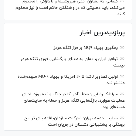
کسانی که بمباران اتمی هیروشیما و ناگازاکی را محکوم
می‌کنند، باید ذهنیتی که در واشنگتن حاکم است را نیز محکوم
کنند
پربازدیدترین اخبار
رهگیری پهپاد MQ۹ بر فراز تنگه هرمز
توافق ایران و عمان به معنای بازگشایی فوری تنگه هرمز
نیست
اولین تصاویر لاشه F-۱۵ آمریکا و پهپاد MQ-۹ منهدم‌شده
منتشر شد
سرلشکر رضایی: هدف آمریکا در جنگ هفده روزه، اجرای
عملیات هوابرد، بازگشایی تنگه هرمز و حمله به سایت‌های
هسته‌ای بود
خطیب جمعه تهران: تحرکات سازمان‌یافته برای ترویج
برهنگی با پشتیبانی دشمنان در جریان است