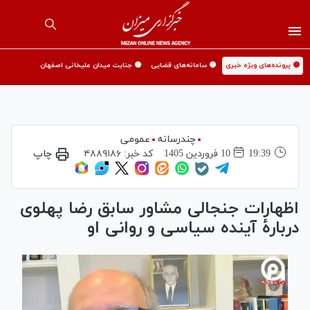
🟡 پرونده‌های ویژه خبری
🟡 سامانه‌های قضایی
🟡 جنایت میدان علیخانی اصفهان
چندرسانه
عمومی
19:39
10 فروردين 1405
کد خبر:
۴۸۸۹۱۸۶
چاپ
اظهارات جنجالی مشاور سابق رضا پهلوی
دربارهٔ آینده سیاسی و روانی او