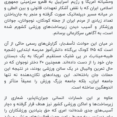
وحشیانه آمریکا و رژیم اسراییل به قلمرو سرزمینی جمهوری
اسلامی ایران که با نقض آشکار تعهدات قانونی و بین المللی و
در میانه مسیر دیپلماتیک صورت گرفته و منجر به جان‌باختن
تعداد زیادی از مردم ایران از جمله کودکان، نوجوانان، جوانان
ورزشکار و آسیب دیدن زیرساخت‌های ورزشی کشورم شده
است، به آگاهی سرکارعالی برسانم.
در میان این حوادث تأسف‌بار، گزارش‌های رسمی حاکی از آن
است که ۱۶۵ کودک بی‌گناه دانش‌آموز مدرسه ابتدایی (شجره
طیبه-میناب)، در پی شلیک مستقیم آمریکا به یک دبستان
جان خود را از دست داده‌اند. همچنین ۲۰ دختر نوجوان که در
حال تمرین والیبال در یک سالن ورزشی بودند، در نتیجه این
حملات جان باخته‌اند. این رویداد‌های تکان‌دهنده نه تنها
جامعه ایران، بلکه جامعه بزرگ ورزش را عمیقاً متأثر و
اندوهگین ساخته است.
علاوه بر این خسارات انسانی جبران‌ناپذیر، شماری از
زیرساخت‌ها و اماکن ورزشی کشور نیز هدف قرار گرفته و دچار
آسیب‌های جدی شده‌اند؛ امری که حق بنیادین ورزشکاران را
برای دسترسی به محیطی امن جهت فعالیت‌های ورزشی و رشد