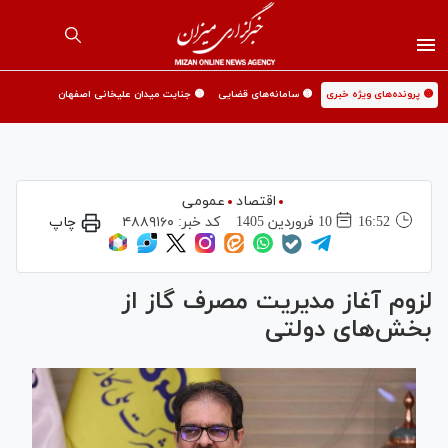
🟡 پرونده‌های ویژه خبری
🟡 سامانه‌های قضایی
🟡 جنایت میدان علیخانی اصفهان
اقتصاد
عمومی
16:52
10 فروردين 1405
کد خبر:
۴۸۸۹۱۶۰
چاپ
لزوم آغاز مدیریت مصرف گاز از
بخش‌های دولتی