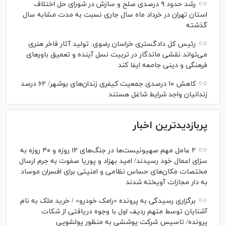
رشد حدود ۹ درصدی صلح و سازش در شورای حل اختلاف
استان تهران در خرداد ماه سال جاری نسبت به مدت مشابه سال
گذشته
رئیس کل دادگستری خراسان رضوی: تولید آثار فاخر هنری
می‌تواند نقشی ماندگار در تربیت نسل آینده و تعمیق باور‌های
فرهنگی و دینی جامعه ایفا کند
کاهش ۱۰ درصدی جمعیت کیفری زندان‌های بوشهر/ ۶۲ درصد
زندانیان واجد شرایط شاغل هستند
پربازدیدترین اخبار
۲ عامل مهم صهیونیست‌ها در جنگ‌های ۱۲ روزه و ۴۰ روزه به
سزای اعمال خود رسیدند/ امید بهزاد و پوریا صفوت به جرم ارسال
مختصات مکان‌های حساس نظامی و امنیتی برای افسران موساد
به دار مجازات آویخته شدند
برگزاری رسیدگی به پرونده «رامک خودرو» / خرید ملک به نام
آشنایان توسط متهم ردیف اول با وجوه دریافتی از شکات
پرونده/ تاسیس شرکت پوششی به منظور پولشویی