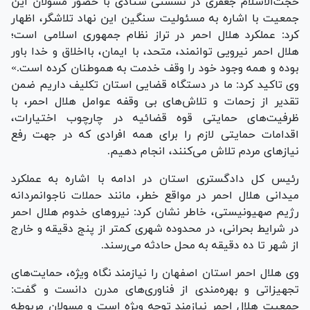
حجت‌الاسلام جعفری در نشستی ستادی با حضور مسولان این
جمعیت با اشاره به مسئولیت سنگین این نهاد تلاشگر، اظهار
کرد: عملکرد هلال احمر در تراز نظام جمهوری اسلامی است؛
هلال احمر نیرویی توانمند، متحد، با ایمان، بااخلاق و خدا باور
بوده و همه وجود خود را وقف خدمت به هموطنان کرده است.»
وی تاکید کرد: ما در دستگاه قضایی استان تکلیف داریم ضمن
تقدیر از زحمات و تلاش‌های بی وقفه عوامل هلال احمر، با
ظرفیت‌های حمایتی قوه قضائیه در چارچوب اختیارات،
اقدامات حمایتی لازم را برای همه افرادی که در جهت رفع
نیاز‌های مردم تلاش می‌کنند، انجام دهیم.
رئیس کل دادگستری استان در ادامه با اشاره به عملکرد
میدانی هلال احمر در مواقع خطر، مانند حملات ناجوانمردانه
رژیم صهیونیستی، خاطر نشان کرد: نیرو‌های خدوم هلال احمر
در شرایط بحرانی، در محدوده شهری کمتر از پنج دقیقه و خارج
از شهر تا ده دقیقه به محل حادثه می‌رسند.
وی هلال احمر استان اصفهان را نیازمند نگاه ویژه، حمایت‌های
تجهیزاتی و بهره‌مندی از فناوری‌های مدرن دانست و گفت:
جمعیت هلال احمر نیازمند توجه ویژه است و مسولان مربوطه