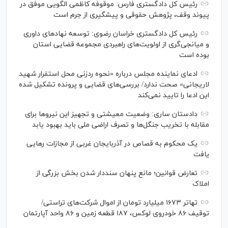
رئیس کل دادگستری فارس: موقوفه کاظمی الگویی موفق در
پیوند وقف، پژوهش حقوقی و پیشگیری از جرم است
رئیس کل دادگستری خراسان رضوی: توسعه نهاد‌های داوری
و میانجی‌گری از اولویت‌های راهبردی مجموعه قضایی استان
بوده است
ادعای نماینده مجلس درباره «نحوه ردزنی محل استقرار شهید
لاریجانی» صحت ندارد/ بررسی‌های قضایی و پرونده تشکیل شده
این ادعا را تایید نمی‌کند
دادستان ساری: وضعیت معیشتی و تجهیز این نیرو‌ها برای
مقابله با تخریب جنگل‌ها و تصرف اراضی ملی باید بهبود یابد
یک محکوم به قصاص در آذربایجان‌ غربی از مجازات رهایی
یافت
تعارض قوانین؛ مانع پنهان سنددار شدن بخش بزرگی از
املاک
تهاتر ۱۶۷۳ میلیارد تومان از اموال شرکت‌های تراستی/
توقیف ۸۶ خودروی لوکس، ۱۸۷ قطعه زمین و ۸۶ واحد آپارتمان