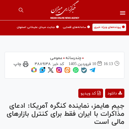
🟡 پرونده‌های ویژه خبری
🟡 سامانه‌های قضایی
🟡 جنایت میدان علیخانی اصفهان
چندرسانه
عمومی
16:13
10 فروردين 1405
کد خبر:
۴۸۸۹۱۴۸
چاپ
Play
دانلود
کد ویدیو
Video
جیم هایمز، نماینده کنگره آمریکا: ادعای
مذاکرات با ایران فقط برای کنترل بازارهای
مالی است