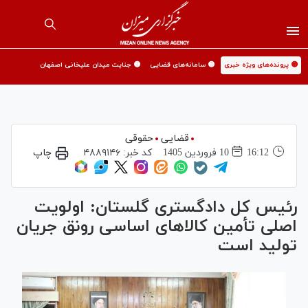
🟡 پرونده‌های ویژه خبری
🟡 سامانه‌های قضایی
🟡 جنایت میدان علیخانی اصفهان
قضایی
حقوقی
16:12
10 فروردين 1405
کد خبر:
۴۸۸۹۱۴۶
چاپ
رئیس کل دادگستری گلستان: اولویت
اصلی تأمین کالا‌های اساسی رونق جریان
تولید است