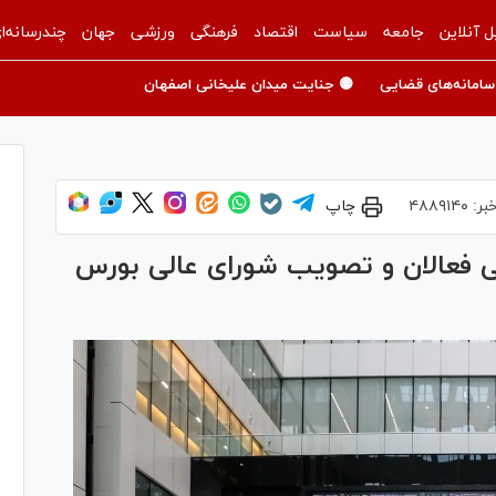
ل آنلاین
جامعه
سیاست
اقتصاد
فرهنگی
ورزشی
جهان
چندرسانه‌ا
سامانه‌های قضایی
🟡 جنایت میدان علیخانی اصفهان
بر:
۴۸۸۹۱۴۰
چاپ
شی فعالان و تصویب شورای عالی بورس