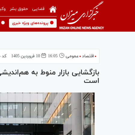
قضایی
حقوق بشر
وکی
🟡 پرونده‌های ویژه خبری
🟡 
اقتصاد
عمومی
16:05
10 فروردين 1405
کد خ
بازگشایی بازار منوط به هم‌اندی
است