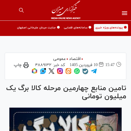
🟡 پرونده‌های ویژه خبری
🟡 سامانه‌های قضایی
🟡 جنایت میدان علیخانی اصفهان
اقتصاد
عمومی
15:47
10 فروردين 1405
کد خبر:
۴۸۸۹۱۳۲
چاپ
تامین منابع چهارمین مرحله کالا برگ یک
میلیون تومانی