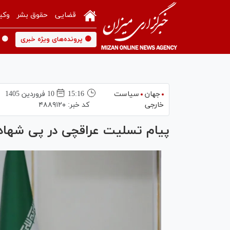
قضایی
حقوق بشر
وکی
🟡 پرونده‌های ویژه خبری
🟡 
جهان
سیاست
15:16
10 فروردين 1405
خارجی
کد خبر:
۴۸۸۹۱۲۰
پیام تسلیت عراقچی در پی شهاد