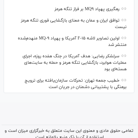
رهگیری پهپاد MQ۹ بر فراز تنگه هرمز
توافق ایران و عمان به معنای بازگشایی فوری تنگه هرمز
نیست
اولین تصاویر لاشه F-۱۵ آمریکا و پهپاد MQ-۹ منهدم‌شده
منتشر شد
سرلشکر رضایی: هدف آمریکا در جنگ هفده روزه، اجرای
عملیات هوابرد، بازگشایی تنگه هرمز و حمله به سایت‌های
هسته‌ای بود
خطیب جمعه تهران: تحرکات سازمان‌یافته برای ترویج
برهنگی با پشتیبانی دشمنان در جریان است
تمامی حقوق مادی و معنوی این سایت متعلق به خبرگزاری میزان است و
استفاده از آن با ذکر منبع بلامانع است.