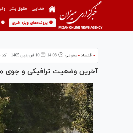
قضایی
حقوق بشر
وکی
🟡 پرونده‌های ویژه خبری
🟡 
اقتصاد
عمومی
14:08
10 فروردين 1405
کد خ
آخرین وضعیت ترافیکی و جوی محو