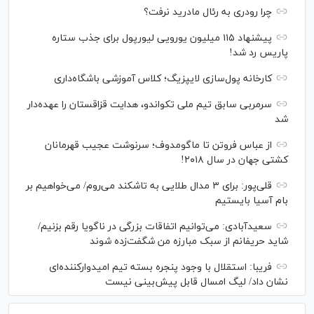
چرا رودری به رئال مادرید نرفت؟
پیشنهاد ۱۱۵ میلیون یورویی لیورپول برای جذب ستاره
پاریس رد شد!
کارخانه پول‌سازی لایپزیگ؛ کلاس آموزشی باشگاه‌داری
سرمربی سابق تیم ملی تکواندو، هدایت قزاقستان را عهده‌دار
شد
از عباس فروتن تا ماگومدوف؛ سرنوشت عجیب قهرمانان
کشتی جهان در سال ۲۰۱۸!
قلی‌پور: برای ۳ مدال طلایی به تاشکند می‌روم/ می‌خواهیم بر
بام آسیا بایستیم
سعیدآبادی: می‌توانیم اتفاقات بزرگی در ناگویا رقم بزنیم/
شاید حریفانم از سبک مبارزه من شگفت‌زده شوند
فریبا: استقلال با وجود پنجره بسته تیم امیدوارکننده‌ای
نشان داد/ لیگ امسال قابل پیش‌بینی نیست