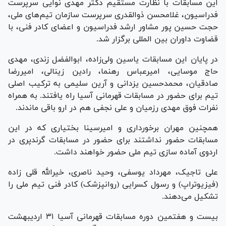
این مسابقات با نظارت مستقیم دکتر مهدی نوایی سرپرست
فدراسیون، غلامحسن ذوالقدری سرپرست سازمان تیم‌های ملی،
حجت حسین پور مشاور ارشد فدراسیون و اعضای کادر فنی، با
قضاوت داوران بین المللی برگزار شد.
در پایان این مسابقات یاسین ولی‌زاده، ابوالفضل زندی، مهدی
حاج موسایی، امیرعباس رهنما، رادین زینالی، امیررضا
صادقیان، محمدحسین یزدانی و آرین سلیمی به ترکیب اصلی
تیم برای حضور در مسابقات قهرمانی آسیا راه یافتند. به همراه
نفرات فوق مهدی رزمیان و علی نجفی هم در ارو باقی ماندند.
همچنین مهران برخورداری و امیرسینا بختیاری که در این
مسابقات حضور نداشتند برای حضور در مسابقات گرندپری در
اردوی آماده سازی تیم ملی حضور خواهند داشت.
علی تاجیک، مهرداد یوسفی، وحید ناصری، خیرالله قلی زاده
(فیزیوتراپ) و رسول کسرایی (روانپزشک) کادر فنی تیم ملی را
تشکیل می‌دهند.
بیست و هفتمین دوره مسابقات قهرمانی آسیا ۳۱ اردیبهشت