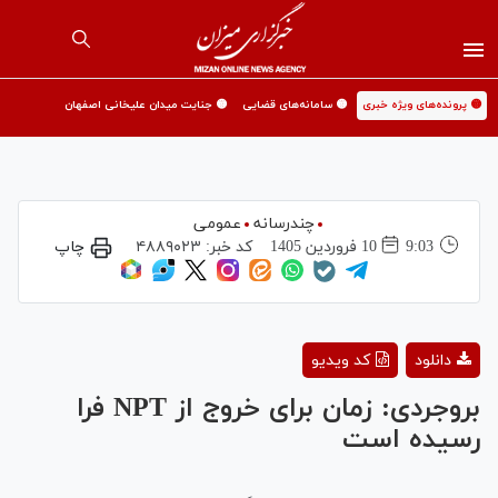
🟡 پرونده‌های ویژه خبری
🟡 سامانه‌های قضایی
🟡 جنایت میدان علیخانی اصفهان
چندرسانه
عمومی
9:03
10 فروردين 1405
کد خبر:
۴۸۸۹۰۲۳
چاپ
Play
دانلود
کد ویدیو
Video
بروجردی‌: زمان برای خروج از NPT فرا
رسیده است