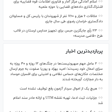
اعلام آمادگی مرکز آمار و فناوری اطلاعات قوه قضاییه برای
اشتراک‌گذاری داده‌های قضایی با حوزه علمیه
ملاقات ۶ هزار و ۷۶۰ نفر از شهروندان با رئیس کل و مسئولان
دادگستری خراسان رضوی طی سال جاری
۲۳ رأی جایگزین حبس برای تجهیز مدارس لرستان در قالب
طرح «قاضی مدرسه»
پربازدیدترین اخبار
۲ عامل مهم صهیونیست‌ها در جنگ‌های ۱۲ روزه و ۴۰ روزه به
سزای اعمال خود رسیدند/ امید بهزاد و پوریا صفوت به جرم ارسال
مختصات مکان‌های حساس نظامی و امنیتی برای افسران موساد
به دار مجازات آویخته شدند
هیچ یک از اموال سردار آزمون رفع توقیف نشده است
جزئیات ثبت ادعا، تهیه نقشه UTM و ارائه مادر سند اعلام
شد