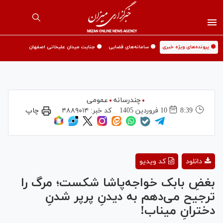
🟡 پرونده‌های ویژه خبری
🟡 سامانه‌های قضایی
🟡 جنایت میدان علیخانی اصفهان
چندرسانه
عمومی
8:39
10 فروردين 1405
کد خبر:
۴۸۸۹۰۱۴
چاپ
Play
دانلود
کد ویدیو
Video
بغضِ بابک خواجه‌پاشا شکست؛ مرگ را
ترجیح می‌دهم به دیدنِ پرپر شدنِ
دخترانِ میناب!