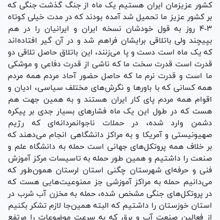
کشور عزیزمان ایران هستیم یک ماه از جنگ گذشت جنگی که
بر کشور عزیز ما تحمیل شد آمده بودند که در مدت خیلی کوتاه
۳-۴ روز به قول خودشان نسخه ایران و ایرانیان را در هم
بپیچند ولی باتلاقی برایشان فراهم شد و در آن گیر افتاده‌اند
که یک ماه است دست و پا می‌زنند، این باتلاق حاصل تلاقی دو
قدرت است قدرت سخت ما که ناشی از قدرت دفاعی و موشکی
ما است و قدرت نرم ما که حاصل حضور آحاد مردم همه مردم
همه کسانی که با باور‌ها و نگرش‌های مختلف سیاسی، ادیان و
اقوام همه مردم پای کار ایران هستند و به همین جهت هم
هست که در طول این یک ماه فشار‌های بسیار جدی بر پیکره
دشمن وارد شده، در حملات ناجوانمردانه‌ای که رژیم
صهیونیستی و آمریکا و به مراکز دانشگاهی انجام می‌دهند که
بر خلاف همه پروتکل‌های جهانی است حمله به دانشگاه علم و
صنعت را داشتیم و همین طور حمله به تاسیسات مرکز آموزش
فنی و حرفه‌ای شهرستان چگنی استان لرستان همون‌طور که
می‌دانیم حمله به مراکز آموزشی جز ممنوعیت‌هایی هست که
در پروتکل‌های جنگی مشخص شده، حمله به مخزن آب شرب در
استان خوزستان را داشتیم که البته همین‌جا لازم تشکر بکنیم
از فعالین صنعت آب و برق که به سرعت موضوعات را مرتفع