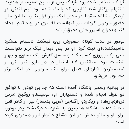
فرانک انتخاب شده بود. فرانک پس از نتایج ضعیف از هدایت
تاتنهام برکنار شد؛ نتایجی که باعث شده بود تیم لندنی در
نزدیکی منطقه سقوط در جدول لیگ برتر قرار بگیرد. با این حال
حضور سرمربی کروات نیز نتوانست تغییری در روند تیم ایجاد
کند و بحران اسپرز حتی عمیق‌تر شد.
تودور در مدت کوتاه حضورش روی نیمکت تاتنهام عملکرد
ناامیدکننده‌ای ثبت کرد. او در پنج دیدار لیگ برتر نتوانست
حتی یک پیروزی کسب کند و حاصل کارش یک تساوی و چهار
شکست بود. میانگین ۰.۲ امتیاز در هر بازی نیز یکی از
ضعیف‌ترین آمار‌های فصل برای یک سرمربی در لیگ برتر
محسوب می‌شود.
در بیانیه رسمی باشگاه آمده است که جدایی تودور با توافق
دو طرف انجام شده و دستیاران او، تومیسلاو روگیچ (مربی
دروازه‌بان‌ها) و ریکاردو راگناچی (مربی بدنساز) نیز از کادر فنی
جدا شده‌اند. باشگاه همچنین با اشاره به درگذشت پدر تودور،
برای او و خانواده‌اش در این مقطع دشوار ابراز همدردی کرده
است.