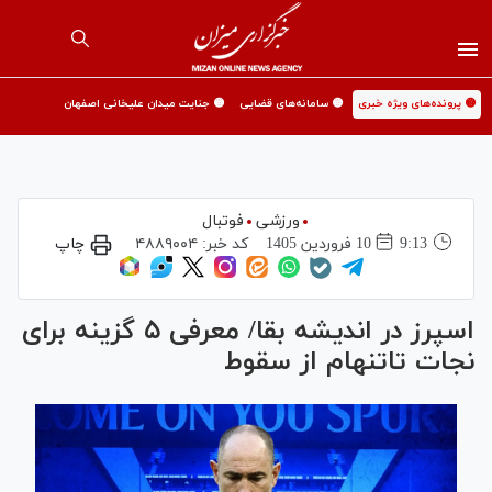
🟡 پرونده‌های ویژه خبری
🟡 سامانه‌های قضایی
🟡 جنایت میدان علیخانی اصفهان
ورزشی
فوتبال
9:13
10 فروردين 1405
کد خبر:
۴۸۸۹۰۰۴
چاپ
اسپرز در اندیشه بقا/ معرفی ۵ گزینه برای
نجات تاتنهام از سقوط