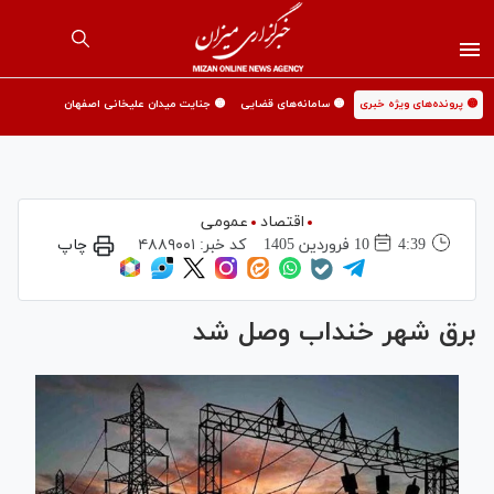
🟡 پرونده‌های ویژه خبری
🟡 سامانه‌های قضایی
🟡 جنایت میدان علیخانی اصفهان
اقتصاد
عمومی
4:39
10 فروردين 1405
کد خبر:
۴۸۸۹۰۰۱
چاپ
برق شهر خنداب وصل شد