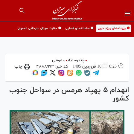
🟡 پرونده‌های ویژه خبری
🟡 سامانه‌های قضایی
🟡 جنایت میدان علیخانی اصفهان
چندرسانه
عمومی
0:23
10 فروردين 1405
کد خبر:
۴۸۸۸۹۹۳
چاپ
انهدام ۵ پهپاد هرمس در سواحل جنوب
کشور