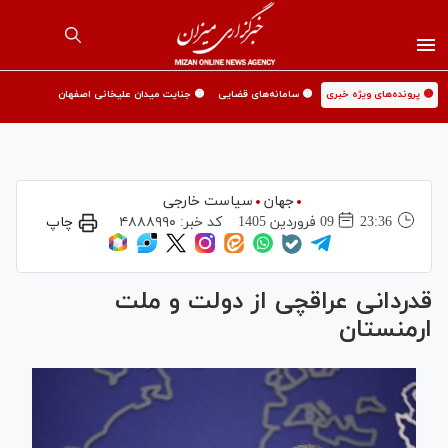
🟡 پرونده‌های ویژه خبری
🟡 سامانه‌های قضایی
🟡 جنایت میدان علیخانی اصفهان
جهان
سیاست خارجی
23:36
09 فروردين 1405
کد خبر:
۴۸۸۸۹۹۰
چاپ
قدردانی عراقچی از دولت و ملت
ارمنستان