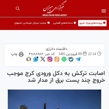
🟡 پرونده‌های ویژه خبری
🟡 سامانه‌های قضایی
🟡 جنایت میدان علیخانی اصفهان
اقتصاد
انرژی
22:14
09 فروردين 1405
کد خبر:
۴۸۸۸۹۸۲
چاپ
اصابت ترکش به دکل ورودی کرج موجب
خروج چند پست برق از مدار شد