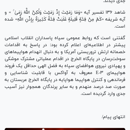
جدی دیدند.
شاهد ۱۳۶ تفسیر آیه «وَمَا رَمَیْتَ إِذْ رَمَیْتَ وَلَٰکِنَّ اللَّهَ رَمَىٰ ۚ » و
آیه شریفه «کَمْ مِنْ فِئَةٍ قَلِیلَةٍ غَلَبَتْ فِئَةً کَثِیرَةً بِإِذْنِ اللَّهِ» شده
است.
گفتنی است که روابط عمومی سپاه پاسداران انقلاب اسلامی
پیشتر در اطلاعیه‌ای اعلام کرده بود: در پاسخ به اقدامات
خصمانه ارتش تروریستی آمریکا و به دنبال انهدام هواپیما‌های
سوخت‌رسان در پایگاه الخرج در اقدام عملیاتی مشترک موشکی
و پهپادی نیروی هوافضای سپاه به فضل الهی حداقل یک فروند
هواپیمای E-۳ معروف به آواکس با قابلیت شناسایی و
فرماندهی و کنترل هواپیما هواپایه در پایگاه الخرج عربستان به
صورت صد درصد منهدم و به سایر پرندگان همجوار نیز آسیب
جدی وارد گردیده است.
انتهای پیام/