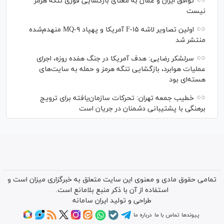
توافق ایران و عمان به معنای بازگشایی فوری تنگه هرمز
نیست
اولین تصاویر لاشه F-۱۵ آمریکا و پهپاد MQ-۹ منهدم‌شده
منتشر شد
سرلشکر رضایی: هدف آمریکا در جنگ هفده روزه، اجرای
عملیات هوابرد، بازگشایی تنگه هرمز و حمله به سایت‌های
هسته‌ای بود
خطیب جمعه تهران: تحرکات سازمان‌یافته برای ترویج
برهنگی با پشتیبانی دشمنان در جریان است
تمامی حقوق مادی و معنوی این سایت متعلق به خبرگزاری میزان است و
استفاده از آن با ذکر منبع بلامانع است.
طراحی و تولید
ایران سامانه
پیوندها
تماس با ما
درباره ما