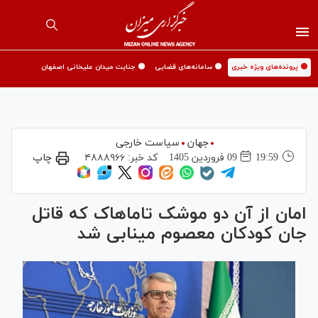
🟡 پرونده‌های ویژه خبری
🟡 سامانه‌های قضایی
🟡 جنایت میدان علیخانی اصفهان
جهان
سیاست خارجی
19:59
09 فروردين 1405
کد خبر:
۴۸۸۸۹۶۶
چاپ
امان از آن دو موشک تاماهاک که قاتل
جان کودکان معصوم مینابی شد