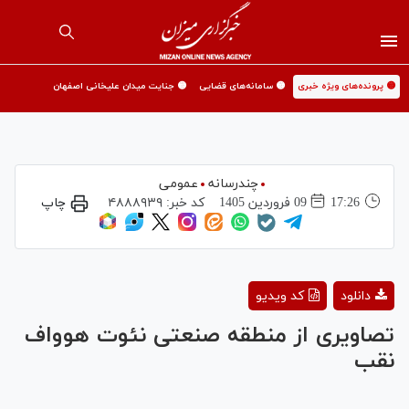
🟡 پرونده‌های ویژه خبری
🟡 سامانه‌های قضایی
🟡 جنایت میدان علیخانی اصفهان
چندرسانه
عمومی
17:26
09 فروردين 1405
کد خبر:
۴۸۸۸۹۳۹
چاپ
Play
دانلود
کد ویدیو
Video
تصاویری از منطقه صنعتی نئوت هوواف
نقب