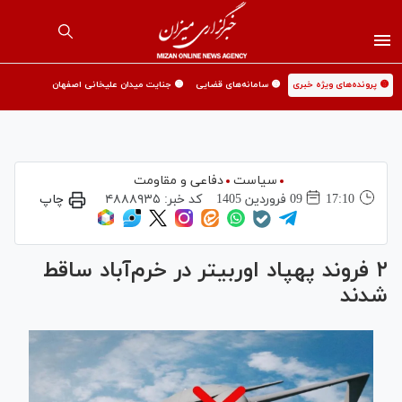
🟡 پرونده‌های ویژه خبری
🟡 سامانه‌های قضایی
🟡 جنایت میدان علیخانی اصفهان
سیاست
دفاعی و مقاومت
17:10
09 فروردين 1405
کد خبر:
۴۸۸۸۹۳۵
چاپ
۲ فروند پهپاد اوربیتر در خرم‌آباد ساقط
شدند