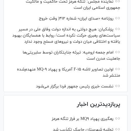
نماینده مجلس: تنگه هرمز تحت حاکمیت و مالکیت
جمهوری اسلامی ایران است
روزنامه «صدای ایران» شماره ۴۱۲| وقتِ خروج
پزشکیان: هیچ دولتی به اندازه دولت وفاق ملی در مسیر
سیاست‌های رهبری حرکت نکرده است/ روابط با همسایگان بهبود
یافته و اختلافی میان دولت و نیروهای مسلح وجود ندارد
امام جمعه ارومیه: تبرئه جنایتکاران توسط سلبریتی‌ها
جاهلیت مدرن است
اولین تصاویر لاشه F-۱۵ آمریکا و پهپاد MQ-۹ منهدم‌شده
منتشر شد
نشست خبری رئیس‌ جمهور فردا برگزار می‌شود
پربازدیدترین اخبار
رهگیری پهپاد MQ۹ بر فراز تنگه هرمز
تخلیه شهرستان جاسک تکذیب شد