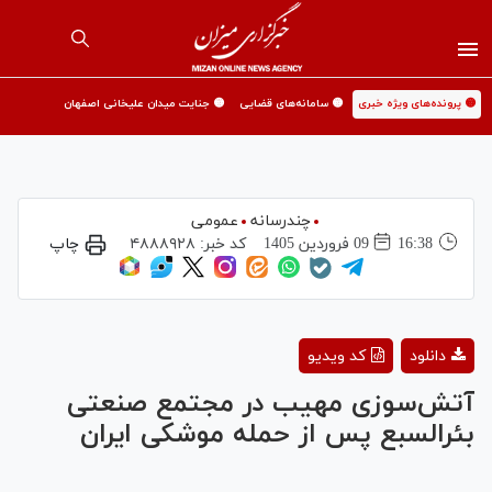
🟡 پرونده‌های ویژه خبری
🟡 سامانه‌های قضایی
🟡 جنایت میدان علیخانی اصفهان
چندرسانه
عمومی
16:38
09 فروردين 1405
کد خبر:
۴۸۸۸۹۲۸
چاپ
Play
دانلود
کد ویدیو
Video
آتش‌سوزی مهیب در مجتمع صنعتی
بئرالسبع پس از حمله موشکی ایران