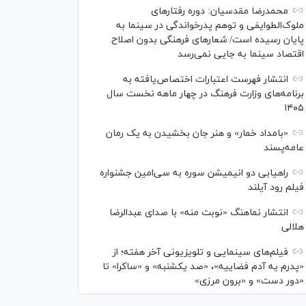
محمدرضا مقدسیان: دوره رفتارهای
ملوک‌الطوایفی و توهم پدرخواندگی در سینما به
پایان رسیده است/ شعارهای فرهنگی بدون اصلاح
اقتصاد سینما به جایی نمی‌رسد
انتشار فهرست اعتبارات اختصاص‌یافته به
برنامه‌های وزارت فرهنگ در چهار ماهه نخست سال
۱۴۰۵
«بامداد خمار» و هنر جان بخشیدن به یک رمان
عامه‌پسند
راهیابی دو انیمیشن سوره به سی‌امین جشنواره
فیلم رود آیلند
انتشار نماهنگ «نوبت منه» با صدای عبدالرضا
هلالی
فیلم‌های سینمایی و تلویزیونی آخر هفته؛ از
«پدرم یه آدم فضاییه»، «صد یکشنبه» و «ساکرا» تا
«دور دست» و «برون مرزی»