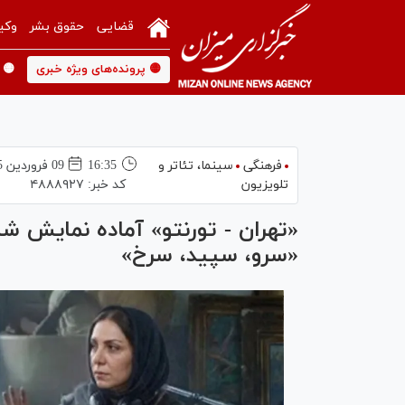
قضایی
حقوق بشر
وکی
🟡 پرونده‌های ویژه خبری
🟡 
فرهنگی
سینما،‌ تئاتر و
16:35
09 فروردين 1405
تلویزیون
کد خبر:
۴۸۸۸۹۲۷
«تهران - تورنتو» آماده نمایش شد
«سرو، سپید، سرخ»