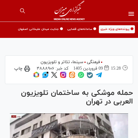
🟡 پرونده‌های ویژه خبری
🟡 سامانه‌های قضایی
🟡 جنایت میدان علیخانی اصفهان
فرهنگی
سینما،‌ تئاتر و تلویزیون
15:28
09 فروردين 1405
کد خبر:
۴۸۸۸۹۰۶
چاپ
حمله موشکی به ساختمان تلویزیون
العربی در تهران