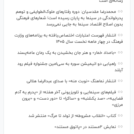
رسانه‌ای است
محمدرضا مقدسیان: دوره رفتارهای ملوک‌الطوایفی و توهم
پدرخواندگی در سینما به پایان رسیده است/ شعارهای فرهنگی
بدون اصلاح اقتصاد سینما به جایی نمی‌رسد
انتشار فهرست اعتبارات اختصاص‌یافته به برنامه‌های وزارت
فرهنگ در چهار ماهه نخست سال ۱۴۰۵
«بامداد خمار» و هنر جان بخشیدن به یک رمان عامه‌پسند
راهیابی دو انیمیشن سوره به سی‌امین جشنواره فیلم رود
آیلند
انتشار نماهنگ «نوبت منه» با صدای عبدالرضا هلالی
فیلم‌های سینمایی و تلویزیونی آخر هفته؛ از «پدرم یه آدم
فضاییه»، «صد یکشنبه» و «ساکرا» تا «دور دست» و «برون
مرزی»
کتاب «انقلاب مشروطه؛ از تولد تا مرگ» منتشر شد
نمایش ۲مستند در «پاتوق مستند»