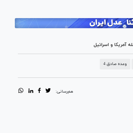
له آمریکا و اسرائیل
وعده صادق 4
هم‌رسانی: