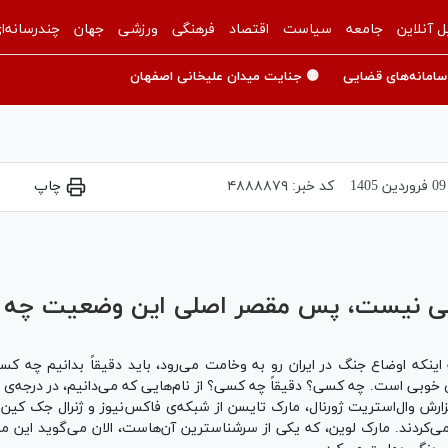
ل آنلاین
جامعه
سیاست
اقتصاد
فرهنگی
ورزشی
جهان
چندرسانه‌ا
سامانه‌های قضایی
🟡 جنایت میدان علیخانی اصفهان
09 فروردين 1405
کد خبر:
۴۸۸۸۸۷۹
چاپ
Play
Video
راضی نیست، پس مقصر اصلی این وضعیت چه
ینکه اوضاع جنگ در ایران رو به وخامت می‌رود، باید دقیقاً بدانیم چه کسی
ه‌ی خوبی است. چه کسی؟ دقیقاً چه کسی؟ از نام‌هایی که می‌دانیم، در درجه
رش وال‌استریت ژورنال، مارک تایسن از شبکه‌ی فاکس‌نیوز و ژنرال جک کین از
 می‌کردند. مارک لوین، که یکی از سرشناسترین آن‌هاست، الان می‌گوید این من