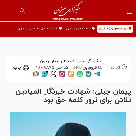
🟡 پرونده‌های ویژه خبری
🟡 سامانه‌های قضایی
🟡 جنایت میدان علیخانی اصفهان
فرهنگی
سینما،‌ تئاتر و تلویزیون
13:38
09 فروردين 1405
کد خبر:
۴۸۸۸۸۷۵
چاپ
پیمان جبلی: شهادت خبرنگار المیادین
تلاش برای ترور کلمه حق بود