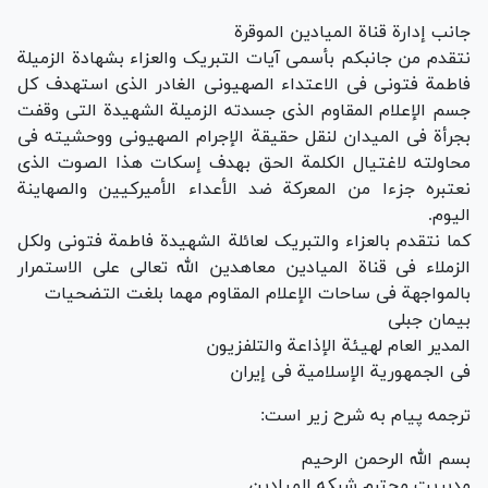
جانب إدارة قناة المیادین الموقرة
نتقدم من جانبکم بأسمی آیات التبریک والعزاء بشهادة الزمیلة
فاطمة فتونی فی الاعتداء الصهیونی الغادر الذی استهدف کل
جسم الإعلام المقاوم الذی جسدته الزمیلة الشهیدة التی وقفت
بجرأة فی المیدان لنقل حقیقة الإجرام الصهیونی ووحشیته فی
محاولته لاغتیال الکلمة الحق بهدف إسکات هذا الصوت الذی
نعتبره جزءا من المعرکة ضد الأعداء الأمیرکیین والصهاینة
الیوم.
کما نتقدم بالعزاء والتبریک لعائلة الشهیدة فاطمة فتونی ولکل
الزملاء فی قناة المیادین معاهدین الله تعالی علی الاستمرار
بالمواجهة فی ساحات الإعلام المقاوم مهما بلغت التضحیات
بیمان جبلی
المدیر العام لهیئة الإذاعة والتلفزیون
فی الجمهوریة الإسلامیة فی إیران
ترجمه پیام به شرح زیر است:
بسم الله الرحمن الرحیم
مدیریت محترم شبکه المیادین