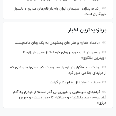
رائد فریدزاده: سینمای ایران وام‌دار قلم‌های صریح و دلسوز
خبرنگاران است
پربازدیدترین اخبار
«بامداد خمار» و هنر جان بخشیدن به یک رمان عامه‌پسند
اربعین در قاب دوربین‌های خودنما/ از «طی طریق» تا
«ویترین بلاگری»
روایت سینماگران درباره راز محبوبیت اکبر عبدی/ هنرمندی که
از مرزهای جناحی عبور کرد
«مینا» ۲ جایزه از راه ابریشم گرفت
فیلم‌های سینمایی و تلویزیونی آخر هفته؛ از «پدرم یه آدم
فضاییه»، «صد یکشنبه» و «ساکرا» تا «دور دست» و «برون
مرزی»