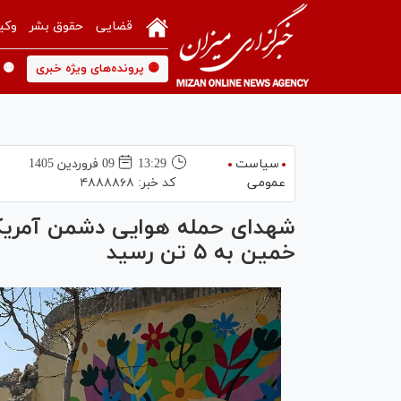
قضایی
حقوق بشر
وکی
🟡 پرونده‌های ویژه خبری
🟡 
سیاست
13:29
09 فروردين 1405
عمومی
کد خبر:
۴۸۸۸۸۶۸
شهدای حمله هوایی دشمن آمریک
خمین به ۵ تن رسید