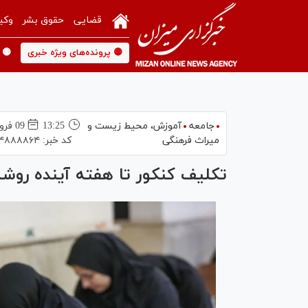
قضایی
حقوق بشر
وکی
🟡 پرونده‌های ویژه خبری
🟡 
جامعه
آموزش،‌ محیط زیست و
13:25
09 فروردين 1405
میراث فرهنگی
کد خبر:
۴۸۸۸۸۶۴
تکلیف کنکور تا هفته آینده روش