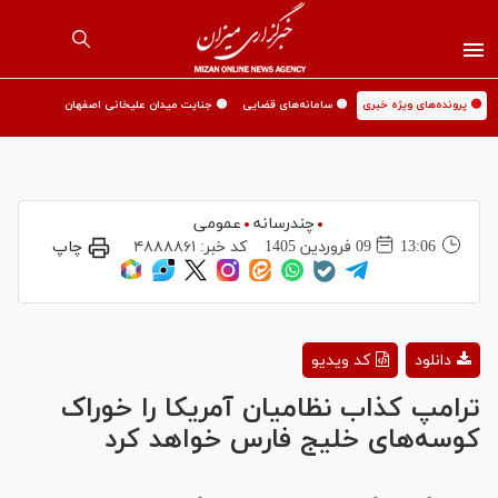
🟡 پرونده‌های ویژه خبری
🟡 سامانه‌های قضایی
🟡 جنایت میدان علیخانی اصفهان
چندرسانه
عمومی
13:06
09 فروردين 1405
کد خبر:
۴۸۸۸۸۶۱
چاپ
Play
دانلود
کد ویدیو
Video
ترامپ کذاب نظامیان آمریکا را خوراک
کوسه‌های خلیج فارس خواهد کرد