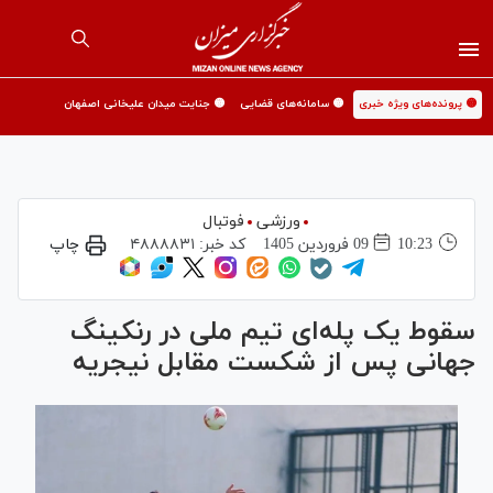
🟡 پرونده‌های ویژه خبری
🟡 سامانه‌های قضایی
🟡 جنایت میدان علیخانی اصفهان
ورزشی
فوتبال
10:23
09 فروردين 1405
کد خبر:
۴۸۸۸۸۳۱
چاپ
سقوط یک پله‌ای تیم ملی در رنکینگ
جهانی پس از شکست مقابل نیجریه