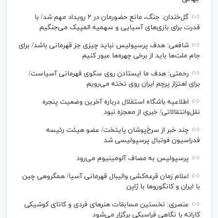
گل‌خندان: جنگ، مانع حضورمان در ۲ رویداد مهم شد/ با
قدرت برای بازی‌های آسیایی و سهمیه المپیک می‌جنگیم
شافعی: هدف پرسپولیس نباید چیزی جز قهرمانی باشد/ برای
جام ملت‌ها باید از برخی چهره‌ها عبور کنیم
رحمتی: هدف ما ایستادن روی سکوی قهرمانی آسیاست/
برای اهتزاز پرچم ایران روی تخته می‌رویم
اطلاعیه باشگاه استقلال درباره آخرین وضعیت پنجره
نقل‌وانتقالاتی/ خبری از معجزه نبود
چند خبر از سرخ‌پوشان پایتخت/ عضو هیئت رئیسه
فدراسیون فوتبال پرسپولیسی شد
پرسپولیس به مصاف آلومینیوم می‌رود
اعلام زمان قرعه‌کشی والیبال قهرمانی آسیا/ همگروهی چین
با ایران و کانگورو‌ها با ژاپن
عنصری: نخستین مسابقات هنر‌های فردی و کاتای کوشیکی
کاراته با نگاهی فراسبکی برگزار می‌شود