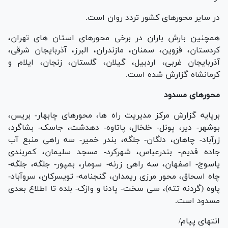
در سایر محورهای کشور تردد روان است.
همچنین بارش باران در برخی محورهای استان های تهران،
کردستان، قزوین، سمنان، مازندران، البرز، آذربایجان شرقی،
آذربایجان غربی، اردبیل، گیلان، گلستان، زنجان، ایلام و
کرمانشاه گزارش شده است.
محورهای مسدود
برپایه گزارش مرکز مدیریت راه ها، محورهای چابهار- بریس،
بوشهر- دیر، پونل- خلخال، پاتاوه- دهدشت، جاسک- بشاگرد،
زرآباد- چاهان، دلگان- جلگه، بندر خمیر- سه راهی منبع آب
جاده قدیم- بندرعباس، شهرکرد- مسجد سلیمان، کمربندی
یاسوج- اصفهان، سه راهی زرنه- سومار، بمپور- جلگه، جلگه-
چاه اسحاق، محور مرزی ریمدان، گنجنامه- تویسرکان، سروآباد-
پاوه (گردنه تته)، سی سخت- پادنا و وازک- بلده تا اطلاع بعدی
مسدود است.
انتهای پیام/